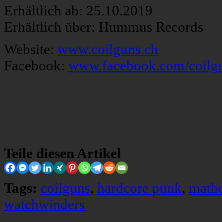
Erhältlich ab: 25.10.2019
Erhältlich über: Hummus Records
Website:
www.coilguns.ch
Facebook:
www.facebook.com/coilg
Teile diesen Artikel
Tags:
coilguns
,
hardcore punk
,
math
watchwinders