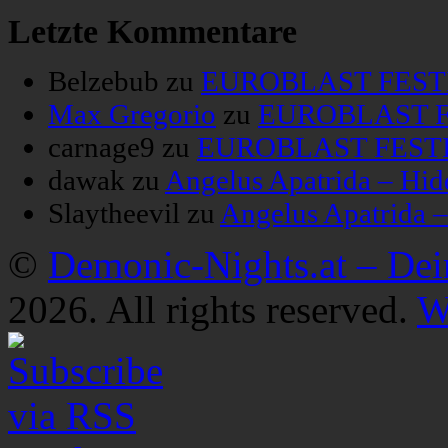
Letzte Kommentare
Belzebub
zu
EUROBLAST FESTIV
Max Gregorio
zu
EUROBLAST FE
carnage9
zu
EUROBLAST FESTIV
dawak
zu
Angelus Apatrida – Hid
Slaytheevil
zu
Angelus Apatrida 
©
Demonic-Nights.at – De
2026. All rights reserved.
W