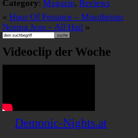
Category
:
Magazin
,
Reviews
«
Hour Of Penance – Misotheism
Norma Jean – All Hail
»
Videoclip der Woche
Demonic-Nights.at