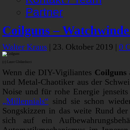
Partner
Coilguns – Watchwinde
Walter Kraus
|
23. Oktober 2019
|
0 
(c) Laure Ghilarducci
Wenn die DIY-Vigiliantes
Coilguns
und Metal-Chaotiker aus der Schweiz
Noise und für rohe Energie jenseit
„Millennials“
sind sie schon wiede
Songskizzen in das weite Rund der 
sich auf ein Aufbewahrungsbehä
Automatikmechanismus im Inneren e