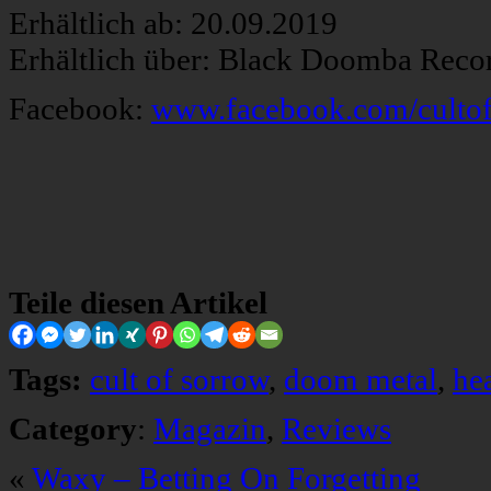
Erhältlich ab: 20.09.2019
Erhältlich über: Black Doomba Reco
Facebook:
www.facebook.com/culto
Teile diesen Artikel
Tags:
cult of sorrow
,
doom metal
,
he
Category
:
Magazin
,
Reviews
«
Waxy – Betting On Forgetting