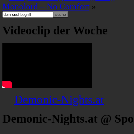
Monolord – No Comfort
»
Videoclip der Woche
Demonic-Nights.at
Demonic-Nights.at @ Spo