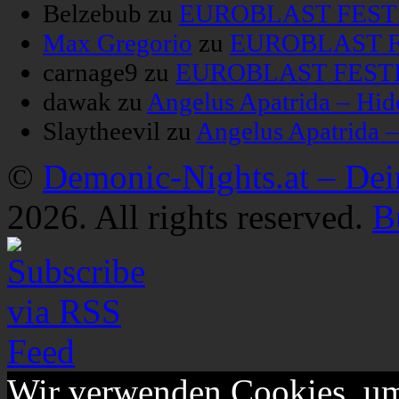
Belzebub
zu
EUROBLAST FESTIV
Max Gregorio
zu
EUROBLAST FE
carnage9
zu
EUROBLAST FESTIV
dawak
zu
Angelus Apatrida – Hid
Slaytheevil
zu
Angelus Apatrida 
©
Demonic-Nights.at – De
2026. All rights reserved.
B
Wir verwenden Cookies, um