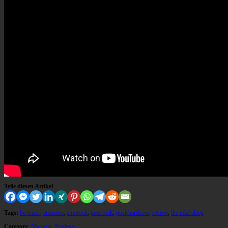
Teile diesen Artikel
Tags:
be water
,
emocore
,
emorock
,
post rock
,
post-hardcore
,
review
,
the tidal sleep
Category
:
Magazin
,
Reviews