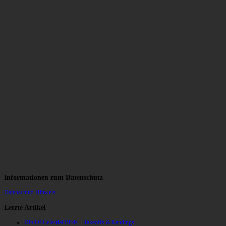
Informationen zum Datenschutz
Datenschutz-Hinweis
Letzte Artikel
Din Of Celestial Birds – Takeoffs & Landings