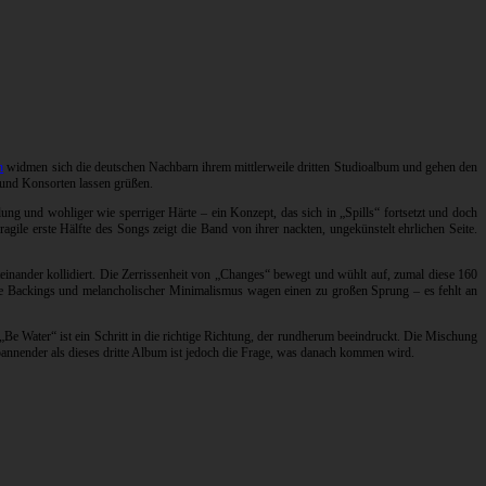
n
widmen sich die deutschen Nachbarn ihrem mittlerweile dritten Studioalbum und gehen den
und Konsorten lassen grüßen.
ung und wohliger wie sperriger Härte – ein Konzept, das sich in „Spills“ fortsetzt und doch
gile erste Hälfte des Songs zeigt die Band von ihrer nackten, ungekünstelt ehrlichen Seite.
einander kollidiert. Die Zerrissenheit von „Changes“ bewegt und wühlt auf, zumal diese 160
iche Backings und melancholischer Minimalismus wagen einen zu großen Sprung – es fehlt an
Be Water“ ist ein Schritt in die richtige Richtung, der rundherum beeindruckt. Die Mischung
pannender als dieses dritte Album ist jedoch die Frage, was danach kommen wird.