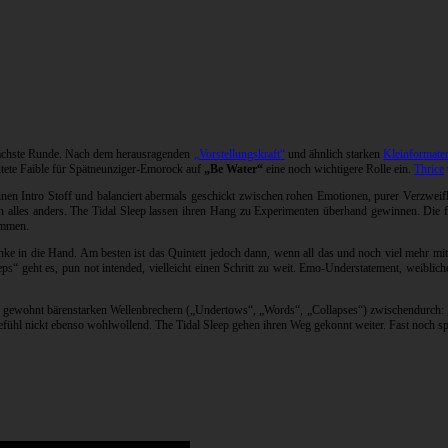
nächste Runde. Nach dem herausragenden
„Vorstellungskraft“
und ähnlich starken
Kleinformate
utete Faible für Spätneunziger-Emorock auf
„Be Water“
eine noch wichtigere Rolle ein.
Thrice
nen Intro Stoff und balanciert abermals geschickt zwischen rohen Emotionen, purer Verzweifl
ch alles anders. The Tidal Sleep lassen ihren Hang zu Experimenten überhand gewinnen. Die fra
ammen.
ke in die Hand. Am besten ist das Quintett jedoch dann, wenn all das und noch viel mehr mit
ps“ geht es, pun not intended, vielleicht einen Schritt zu weit. Emo-Understatement, weibl
an gewohnt bärenstarken Wellenbrechern („Undertows“, „Words“, „Collapses“) zwischendurch: „
efühl nickt ebenso wohlwollend. The Tidal Sleep gehen ihren Weg gekonnt weiter. Fast noch s