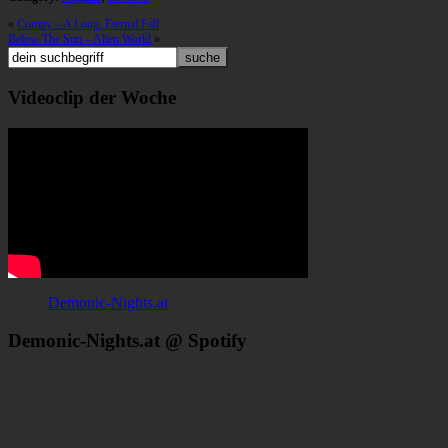
«
Comity – A Long, Eternal Fall
Below The Sun – Alien World
»
Videoclip der Woche
Demonic-Nights.at
Demonic-Nights.at @ Spotify