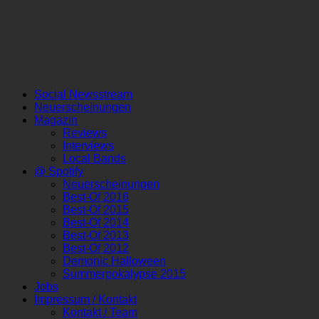
Social Newsstream
Neuerscheinungen
Magazin
Reviews
Interviews
Local Bands
@ Spotify
Neuerscheinungen
Best-Of 2016
Best-Of 2015
Best-Of 2014
Best-Of 2013
Best-Of 2012
Demonic Halloween
Summerpokalypse 2015
Jobs
Impressum / Kontakt
Kontakt / Team