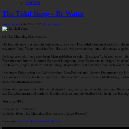
Partner
The Tidal Sleep – Be Water
Walter Kraus
|
26. Mai 2017
|
0 Comments
(c) This Charming Man Records
Die faszinierende musikalische Entdeckungsreise von
The Tidal Sleep
geht endlich in die 
erwarteten Weg. Weiterhin tief im Post-Hardcore-Sektor verankert, nimmt das zuletzt angede
Zu Beginn scheint noch alles beim Alten geblieben zu sein. „Bandages“ gibt nach einem klei
Platz für einen breiten Emorock-Part samt Klargesang lässt. Spätestens in „Sogas“ ist jedo
Auch wenn „Sogas“ noch explodieren mag, ist spätestens jetzt klar: Hier braut sich was zus
In weiterer Folge geben sich Wellenbrecher, Emo-Exkurse und kleinere Experimente die Klin
Sekunden von vorne bis hinten gänzlich unberechenbar bleiben. Im abschließenden „Footste
einem verbindenden Element.
Kleine Abzüge also in der B-Note mit einem Finale, das zu viel versucht, dafür eine Reihe 
aus Dampfhammern und vertiefter Emotionalität stimmt, die Qualität bleibt hoch, das Bauchg
Wertung: 8/10
Erhältlich ab: 26.05.2017
Erhältlich über: This Charming Man Records (Cargo Records)
Facebook:
www.facebook.com/thetidalsleep