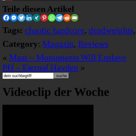
Teile diesen Artikel
Tags:
chaotic hardcore
,
deadweights
Category
:
Magazin
,
Reviews
«
Maat – Monuments Will Enslave
PH – Eternal Hayden
»
Videoclip der Woche