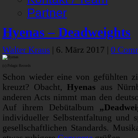
Partner
Hyenas – Deadweights
Walter Kraus
|
6. März 2017
|
0 Com
(c) Pelagic Records
Schon wieder eine von gefühlten z
kreuzt? Obacht,
Hyenas
aus Nürnb
anderen Acts nimmt man den deutsch
Auf ihrem Debütalbum
„Deadwei
individueller Selbstentfaltung und 
gesellschaftlichen Standards. Musi
etwas ruhigere
Converge
grüßen.