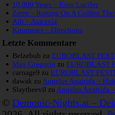
10,000 Years – Esox Lucifer
Zerre – Rotting On A Golden Thr
Allt – Ataraxia
Knumears – Directions
Letzte Kommentare
Belzebub
zu
EUROBLAST FESTIV
Max Gregorio
zu
EUROBLAST FE
carnage9
zu
EUROBLAST FESTIV
dawak
zu
Angelus Apatrida – Hid
Slaytheevil
zu
Angelus Apatrida 
©
Demonic-Nights.at – De
2026. All rights reserved.
P