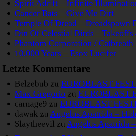
Spirit Adrift – Infinite Illuminatio
Cancer Bats – Give Me Dirt
Temple Of Dread – Dreadspawn 
Din Of Celestial Birds – Takeoff
Phantom Corporation / Catbreat
10,000 Years – Esox Lucifer
Letzte Kommentare
Belzebub
zu
EUROBLAST FESTIV
Max Gregorio
zu
EUROBLAST FE
carnage9
zu
EUROBLAST FESTIV
dawak
zu
Angelus Apatrida – Hid
Slaytheevil
zu
Angelus Apatrida 