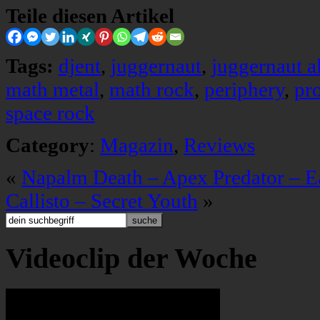
Teile diesen Artikel
Tags:
djent
,
juggernaut
,
juggernaut a
math metal
,
math rock
,
periphery
,
pr
space rock
Category
:
Magazin
,
Reviews
«
Napalm Death – Apex Predator – E
Callisto – Secret Youth
»
Videoclip der Woche