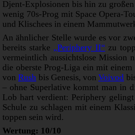
Djent-Explosionen bis hin zu großen 
wenig 70s-Prog mit Space Opera-Tou
und Klischees in einem Mammutwerk. 
An ähnlicher Stelle wurde es vor zw
bereits starke
„Periphery II“
zu topp
vermeintlich aussichtslose Mission n
die oberste Prog-Liga ein mit eine
von
Rush
bis Genesis, von
Voivod
bis
– ohne Superlative kommt man in die
Lob hart verdient: Periphery gelingt
Schule zu schlagen mit einem Klass
toppen sein wird.
Wertung: 10/10