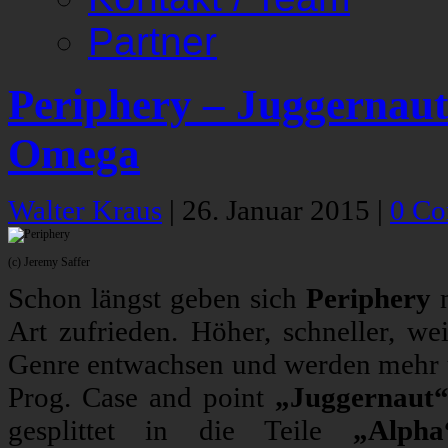
Partner
Periphery – Juggernaut
Omega
Walter Kraus
|
26. Januar 2015
|
0 C
(c) Jeremy Saffer
Schon längst geben sich
Periphery
n
Art zufrieden. Höher, schneller, wei
Genre entwachsen und werden mehr 
Prog. Case and point
„Juggernaut
gesplittet in die Teile
„Alpha