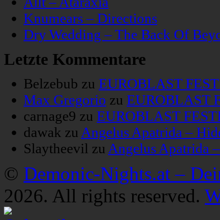
Allt – Ataraxia
Knumears – Directions
Dry Wedding – The Back Of Bey
Letzte Kommentare
Belzebub
zu
EUROBLAST FESTIV
Max Gregorio
zu
EUROBLAST FE
carnage9
zu
EUROBLAST FESTIV
dawak
zu
Angelus Apatrida – Hid
Slaytheevil
zu
Angelus Apatrida 
©
Demonic-Nights.at – De
2026. All rights reserved.
W