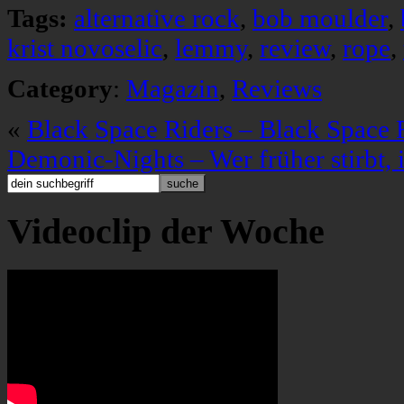
Tags:
alternative rock
,
bob moulder
,
krist novoselic
,
lemmy
,
review
,
rope
,
Category
:
Magazin
,
Reviews
«
Black Space Riders – Black Space 
Demonic-Nights – Wer früher stirbt, is
Videoclip der Woche