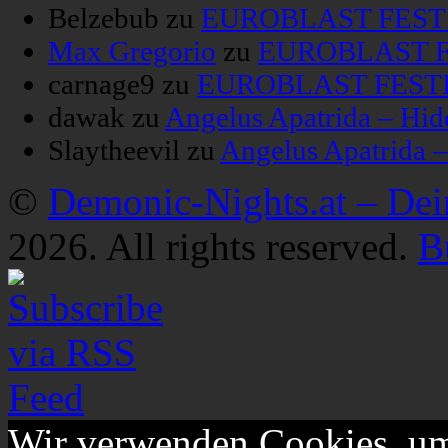
Belzebub
zu
EUROBLAST FESTIV
Max Gregorio
zu
EUROBLAST FE
carnage9
zu
EUROBLAST FESTIV
dawak
zu
Angelus Apatrida – Hid
Slaytheevil
zu
Angelus Apatrida 
©
Demonic-Nights.at – De
2026. All rights reserved.
B
Wir verwenden Cookies, um