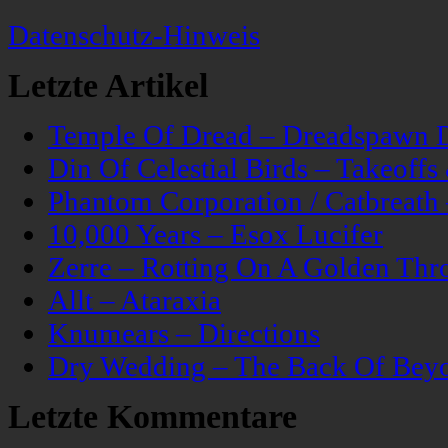
Datenschutz-Hinweis
Letzte Artikel
Temple Of Dread – Dreadspawn 
Din Of Celestial Birds – Takeoff
Phantom Corporation / Catbreat
10,000 Years – Esox Lucifer
Zerre – Rotting On A Golden Thr
Allt – Ataraxia
Knumears – Directions
Dry Wedding – The Back Of Bey
Letzte Kommentare