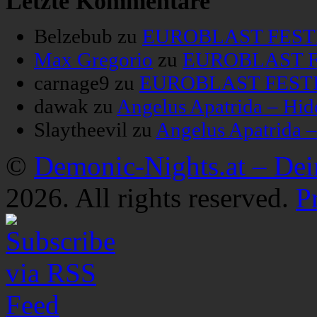
Letzte Kommentare
Belzebub
zu
EUROBLAST FESTIV
Max Gregorio
zu
EUROBLAST FE
carnage9
zu
EUROBLAST FESTIV
dawak
zu
Angelus Apatrida – Hid
Slaytheevil
zu
Angelus Apatrida 
©
Demonic-Nights.at – De
2026. All rights reserved.
P