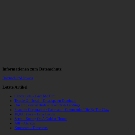
Informationen zum Datenschutz
Datenschutz-Hinweis
Letzte Artikel
Cancer Bats – Give Me Dirt
Temple Of Dread – Dreadspawn Dominion
Din Of Celestial Birds – Takeoffs & Landings
Phantom Corporation / Catbreath – Commando / Die By The Claw
10,000 Years – Esox Lucifer
Zerre – Rotting On A Golden Throne
Allt – Ataraxia
Knumears – Directions