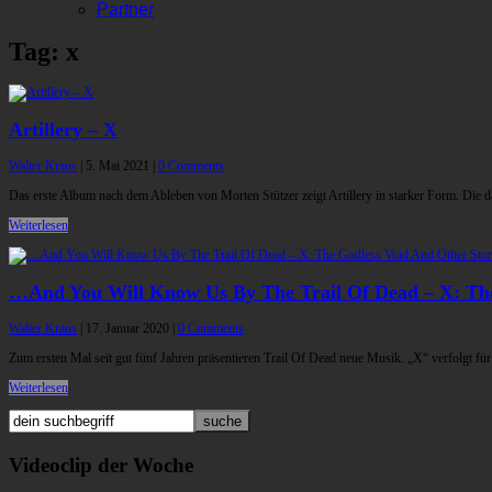
Partner
Tag: x
Artillery – X
Walter Kraus
|
5. Mai 2021
|
0 Comments
Das erste Album nach dem Ableben von Morten Stützer zeigt Artillery in starker Form. Die
Weiterlesen
…And You Will Know Us By The Trail Of Dead – X: The
Walter Kraus
|
17. Januar 2020
|
0 Comments
Zum ersten Mal seit gut fünf Jahren präsentieren Trail Of Dead neue Musik. „X“ verfolgt fü
Weiterlesen
Videoclip der Woche