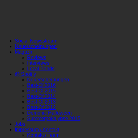
Social Newsstream
Neuerscheinungen
Magazin
Reviews
Interviews
Local Bands
@ Spotify
Neuerscheinungen
Best-Of 2016
Best-Of 2015
Best-Of 2014
Best-Of 2013
Best-Of 2012
Demonic Halloween
Summerpokalypse 2015
Jobs
Impressum / Kontakt
Kontakt / Team