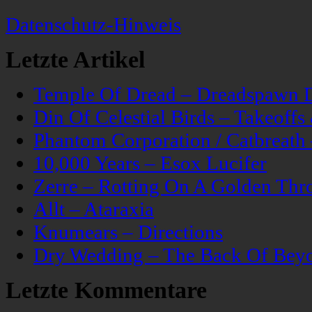
Datenschutz-Hinweis
Letzte Artikel
Temple Of Dread – Dreadspawn 
Din Of Celestial Birds – Takeoff
Phantom Corporation / Catbreat
10,000 Years – Esox Lucifer
Zerre – Rotting On A Golden Thr
Allt – Ataraxia
Knumears – Directions
Dry Wedding – The Back Of Bey
Letzte Kommentare