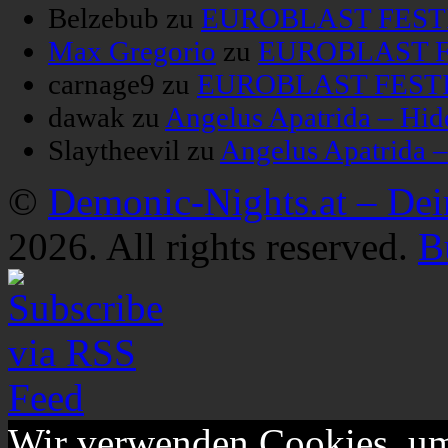
Belzebub
zu
EUROBLAST FESTIV
Max Gregorio
zu
EUROBLAST FE
carnage9
zu
EUROBLAST FESTIV
dawak
zu
Angelus Apatrida – Hid
Slaytheevil
zu
Angelus Apatrida 
©
Demonic-Nights.at – De
2026. All rights reserved.
B
Wir verwenden Cookies, um