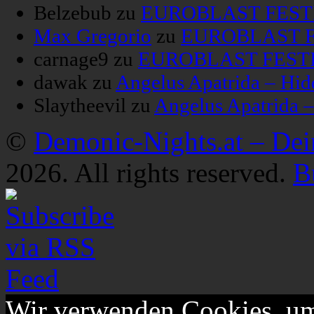
Belzebub
zu
EUROBLAST FESTIV
Max Gregorio
zu
EUROBLAST FE
carnage9
zu
EUROBLAST FESTIV
dawak
zu
Angelus Apatrida – Hid
Slaytheevil
zu
Angelus Apatrida 
©
Demonic-Nights.at – De
2026. All rights reserved.
B
Wir verwenden Cookies, um