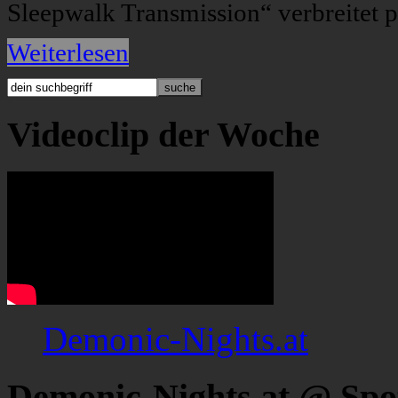
Sleepwalk Transmission“ verbreitet 
Weiterlesen
Videoclip der Woche
Demonic-Nights.at
Demonic-Nights.at @ Spo