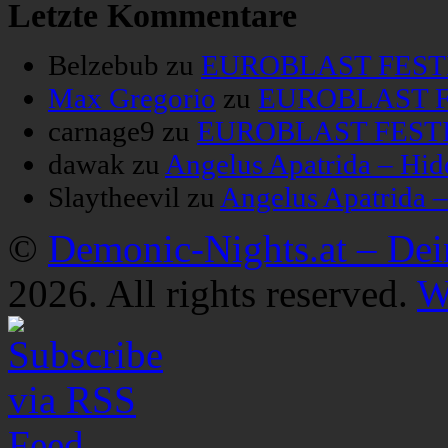
Letzte Kommentare
Belzebub
zu
EUROBLAST FESTIV
Max Gregorio
zu
EUROBLAST FE
carnage9
zu
EUROBLAST FESTIV
dawak
zu
Angelus Apatrida – Hid
Slaytheevil
zu
Angelus Apatrida 
©
Demonic-Nights.at – De
2026. All rights reserved.
W