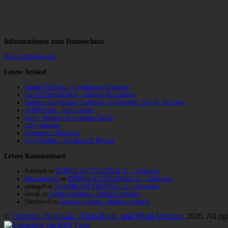
Informationen zum Datenschutz
Datenschutz-Hinweis
Letzte Artikel
Temple Of Dread – Dreadspawn Dominion
Din Of Celestial Birds – Takeoffs & Landings
Phantom Corporation / Catbreath – Commando / Die By The Claw
10,000 Years – Esox Lucifer
Zerre – Rotting On A Golden Throne
Allt – Ataraxia
Knumears – Directions
Dry Wedding – The Back Of Beyond
Letzte Kommentare
Belzebub
zu
EUROBLAST FESTIVAL 11 – Verlosung
Max Gregorio
zu
EUROBLAST FESTIVAL 11 – Verlosung
carnage9
zu
EUROBLAST FESTIVAL 11 – Verlosung
dawak
zu
Angelus Apatrida – Hidden Evolution
Slaytheevil
zu
Angelus Apatrida – Hidden Evolution
©
Demonic-Nights.at – Dein Rock- und Metal-Webzine
2026. All rig