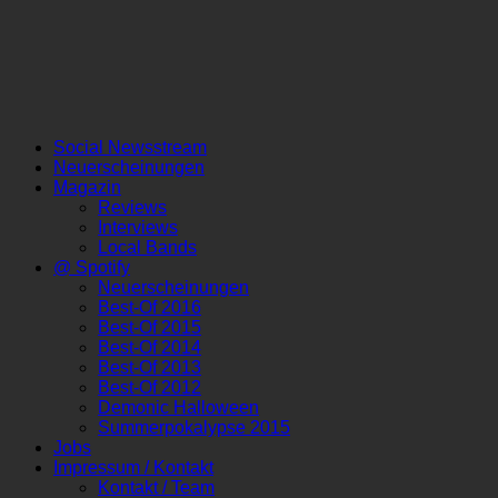
Social Newsstream
Neuerscheinungen
Magazin
Reviews
Interviews
Local Bands
@ Spotify
Neuerscheinungen
Best-Of 2016
Best-Of 2015
Best-Of 2014
Best-Of 2013
Best-Of 2012
Demonic Halloween
Summerpokalypse 2015
Jobs
Impressum / Kontakt
Kontakt / Team