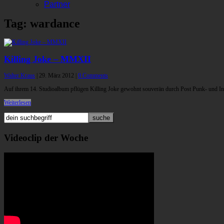
Partner
Tag: wardance
Killing Joke – MMXII
Walter Kraus
|
29. März 2012
|
0 Comments
Auf ihrem 14. Studioalbum pflügen Killing Joke gewohnt souverän durch Post Punk- und Ind
Weiterlesen
Videoclip der Woche