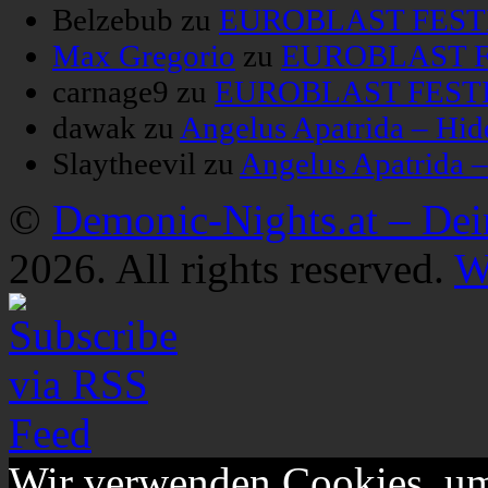
Belzebub
zu
EUROBLAST FESTIV
Max Gregorio
zu
EUROBLAST FE
carnage9
zu
EUROBLAST FESTIV
dawak
zu
Angelus Apatrida – Hid
Slaytheevil
zu
Angelus Apatrida 
©
Demonic-Nights.at – De
2026. All rights reserved.
W
Wir verwenden Cookies, um