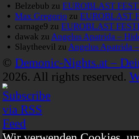
Belzebub
zu
EUROBLAST FESTIV
Max Gregorio
zu
EUROBLAST FE
carnage9
zu
EUROBLAST FESTIV
dawak
zu
Angelus Apatrida – Hid
Slaytheevil
zu
Angelus Apatrida 
©
Demonic-Nights.at – De
2026. All rights reserved.
W
Wir verwenden Cookies, um