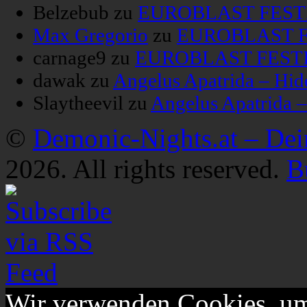
Belzebub
zu
EUROBLAST FESTIV
Max Gregorio
zu
EUROBLAST FE
carnage9
zu
EUROBLAST FESTIV
dawak
zu
Angelus Apatrida – Hid
Slaytheevil
zu
Angelus Apatrida 
©
Demonic-Nights.at – De
2026. All rights reserved.
B
Wir verwenden Cookies, um