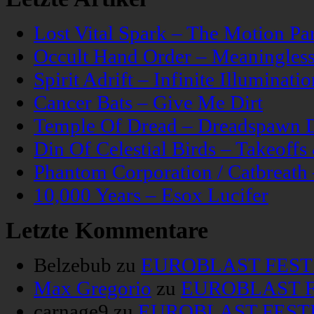
Lost Vital Spark – The Motion Pa
Occult Hand Order – Meaningle
Spirit Adrift – Infinite Illuminatio
Cancer Bats – Give Me Dirt
Temple Of Dread – Dreadspawn 
Din Of Celestial Birds – Takeoff
Phantom Corporation / Catbreat
10,000 Years – Esox Lucifer
Letzte Kommentare
Belzebub
zu
EUROBLAST FESTIV
Max Gregorio
zu
EUROBLAST FE
carnage9
zu
EUROBLAST FESTIV