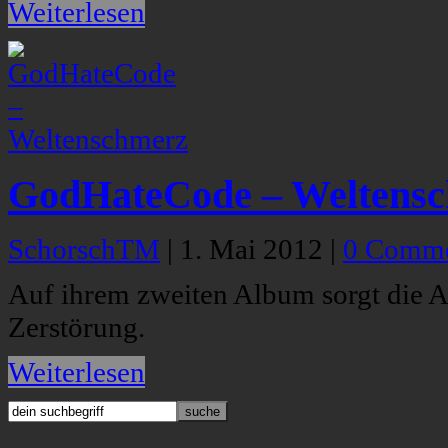
Weiterlesen
GodHateCode – Weltens
SchorschTM
|
1. Mai 2012
|
0 Comme
Auf ihrem zweiten Album sorgt die 
Zerstörung.
Weiterlesen