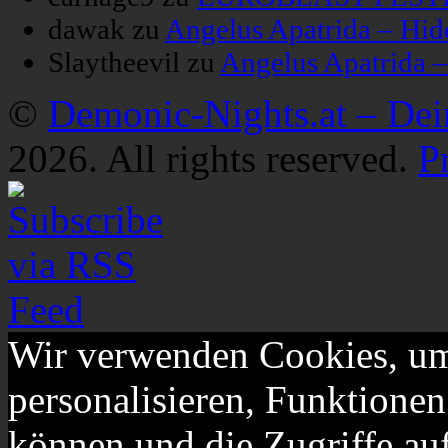
dawak
zu
Angelus Apatrida – Hid
Slaytheevil
zu
Angelus Apatrida 
©
Demonic-Nights.at – De
2026. All rights reserved.
P
Wir verwenden Cookies, um
personalisieren, Funktionen
können und die Zugriffe au