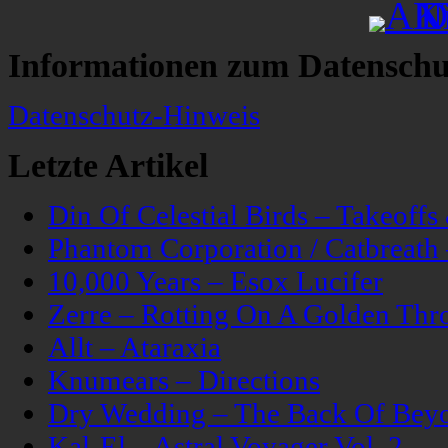
Informationen zum Datenschu
Datenschutz-Hinweis
Letzte Artikel
Din Of Celestial Birds – Takeoff
Phantom Corporation / Catbreat
10,000 Years – Esox Lucifer
Zerre – Rotting On A Golden Thr
Allt – Ataraxia
Knumears – Directions
Dry Wedding – The Back Of Bey
Kal-El – Astral Voyager Vol. 2