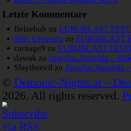
Letzte Kommentare
Belzebub
zu
EUROBLAST FESTIV
Max Gregorio
zu
EUROBLAST FE
carnage9
zu
EUROBLAST FESTIV
dawak
zu
Angelus Apatrida – Hid
Slaytheevil
zu
Angelus Apatrida 
©
Demonic-Nights.at – De
2026. All rights reserved.
P