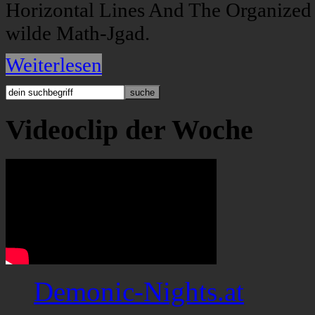
Horizontal Lines And The Organized 
wilde Math-Jgad.
Weiterlesen
Videoclip der Woche
Demonic-Nights.at