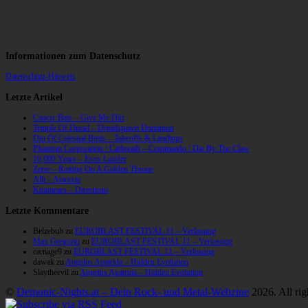
Informationen zum Datenschutz
Datenschutz-Hinweis
Letzte Artikel
Cancer Bats – Give Me Dirt
Temple Of Dread – Dreadspawn Dominion
Din Of Celestial Birds – Takeoffs & Landings
Phantom Corporation / Catbreath – Commando / Die By The Claw
10,000 Years – Esox Lucifer
Zerre – Rotting On A Golden Throne
Allt – Ataraxia
Knumears – Directions
Letzte Kommentare
Belzebub
zu
EUROBLAST FESTIVAL 11 – Verlosung
Max Gregorio
zu
EUROBLAST FESTIVAL 11 – Verlosung
carnage9
zu
EUROBLAST FESTIVAL 11 – Verlosung
dawak
zu
Angelus Apatrida – Hidden Evolution
Slaytheevil
zu
Angelus Apatrida – Hidden Evolution
©
Demonic-Nights.at – Dein Rock- und Metal-Webzine
2026. All rig