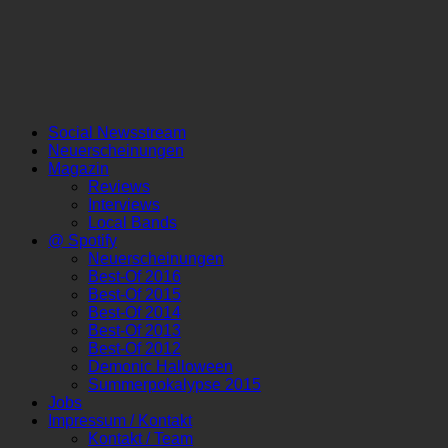
Social Newsstream
Neuerscheinungen
Magazin
Reviews
Interviews
Local Bands
@ Spotify
Neuerscheinungen
Best-Of 2016
Best-Of 2015
Best-Of 2014
Best-Of 2013
Best-Of 2012
Demonic Halloween
Summerpokalypse 2015
Jobs
Impressum / Kontakt
Kontakt / Team