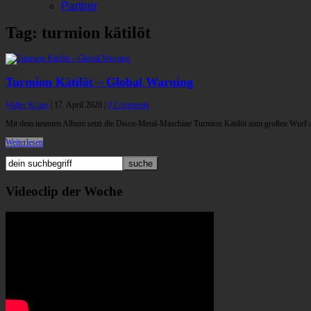
Partner
Tag: turmion kätilöt
Turmion Kätilöt – Global Warning
Walter Kraus
|
17. April 2020
|
0 Comments
Mit dem neunten Album setzt die Disco-Metal-Maschine Turmion Kätilöt zum großen Wurf an 
Weiterlesen
Videoclip der Woche