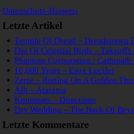
Datenschutz-Hinweis
Letzte Artikel
Temple Of Dread – Dreadspawn 
Din Of Celestial Birds – Takeoff
Phantom Corporation / Catbreat
10,000 Years – Esox Lucifer
Zerre – Rotting On A Golden Thr
Allt – Ataraxia
Knumears – Directions
Dry Wedding – The Back Of Bey
Letzte Kommentare