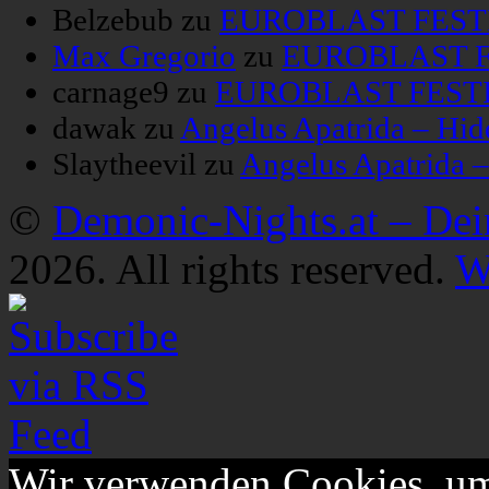
Belzebub
zu
EUROBLAST FESTIV
Max Gregorio
zu
EUROBLAST FE
carnage9
zu
EUROBLAST FESTIV
dawak
zu
Angelus Apatrida – Hid
Slaytheevil
zu
Angelus Apatrida 
©
Demonic-Nights.at – De
2026. All rights reserved.
W
Wir verwenden Cookies, um