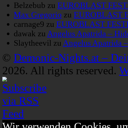
Belzebub
zu
EUROBLAST FESTIV
Max Gregorio
zu
EUROBLAST FE
carnage9
zu
EUROBLAST FESTIV
dawak
zu
Angelus Apatrida – Hid
Slaytheevil
zu
Angelus Apatrida 
©
Demonic-Nights.at – De
2026. All rights reserved.
W
Wir verwenden Cookies, um