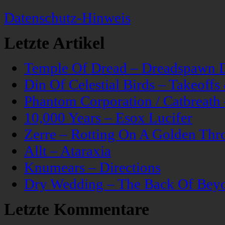
Datenschutz-Hinweis
Letzte Artikel
Temple Of Dread – Dreadspawn 
Din Of Celestial Birds – Takeoff
Phantom Corporation / Catbreat
10,000 Years – Esox Lucifer
Zerre – Rotting On A Golden Thr
Allt – Ataraxia
Knumears – Directions
Dry Wedding – The Back Of Bey
Letzte Kommentare