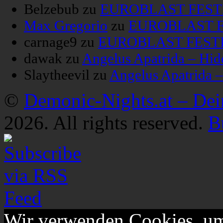
Belzebub
zu
EUROBLAST FESTIV
Max Gregorio
zu
EUROBLAST FE
carnage9
zu
EUROBLAST FESTIV
dawak
zu
Angelus Apatrida – Hid
Slaytheevil
zu
Angelus Apatrida 
©
Demonic-Nights.at – De
2026. All rights reserved.
B
Wir verwenden Cookies, um