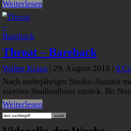
Weiterlesen
Throat – Bareback
Walter Kraus
|
29. August 2018
|
0 C
Nach mehrjähriger Studio-Auszeit me
zweiten Studioalbum zurück. Ihr Noi
Weiterlesen