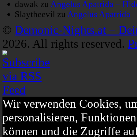
dawak
zu
Angelus Apatrida – Hid
Slaytheevil
zu
Angelus Apatrida 
©
Demonic-Nights.at – De
2026. All rights reserved.
P
Wir verwenden Cookies, um
personalisieren, Funktionen
können und die Zugriffe au