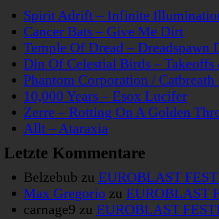
Spirit Adrift – Infinite Illuminatio
Cancer Bats – Give Me Dirt
Temple Of Dread – Dreadspawn 
Din Of Celestial Birds – Takeoff
Phantom Corporation / Catbreat
10,000 Years – Esox Lucifer
Zerre – Rotting On A Golden Thr
Allt – Ataraxia
Letzte Kommentare
Belzebub
zu
EUROBLAST FESTIV
Max Gregorio
zu
EUROBLAST FE
carnage9
zu
EUROBLAST FESTIV