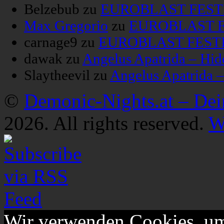
Belzebub
zu
EUROBLAST FESTIV
Max Gregorio
zu
EUROBLAST FE
carnage9
zu
EUROBLAST FESTIV
dawak
zu
Angelus Apatrida – Hid
Slaytheevil
zu
Angelus Apatrida 
©
Demonic-Nights.at – De
2026. All rights reserved.
W
Wir verwenden Cookies, um