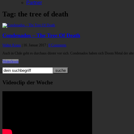
Partner
Tag: the tree of death
Condenados – The Tree Of Death
Walter Kraus
|
16. Januar 2017
|
0 Comments
Auch in Chile geht es durchaus düster vor sich. Condenados haben sich Doom Metal der alt
Weiterlesen
Videoclip der Woche