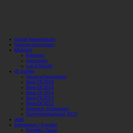
Social Newsstream
Neuerscheinungen
Magazin
Reviews
Interviews
Local Bands
@ Spotify
Neuerscheinungen
Best-Of 2016
Best-Of 2015
Best-Of 2014
Best-Of 2013
Best-Of 2012
Demonic Halloween
Summerpokalypse 2015
Jobs
Impressum / Kontakt
Kontakt / Team