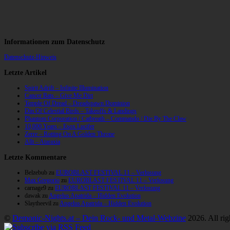
Informationen zum Datenschutz
Datenschutz-Hinweis
Letzte Artikel
Spirit Adrift – Infinite Illumination
Cancer Bats – Give Me Dirt
Temple Of Dread – Dreadspawn Dominion
Din Of Celestial Birds – Takeoffs & Landings
Phantom Corporation / Catbreath – Commando / Die By The Claw
10,000 Years – Esox Lucifer
Zerre – Rotting On A Golden Throne
Allt – Ataraxia
Letzte Kommentare
Belzebub
zu
EUROBLAST FESTIVAL 11 – Verlosung
Max Gregorio
zu
EUROBLAST FESTIVAL 11 – Verlosung
carnage9
zu
EUROBLAST FESTIVAL 11 – Verlosung
dawak
zu
Angelus Apatrida – Hidden Evolution
Slaytheevil
zu
Angelus Apatrida – Hidden Evolution
©
Demonic-Nights.at – Dein Rock- und Metal-Webzine
2026. All rig