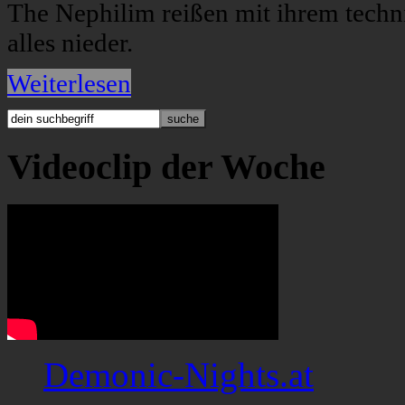
The Nephilim reißen mit ihrem techn
alles nieder.
Weiterlesen
Videoclip der Woche
Demonic-Nights.at