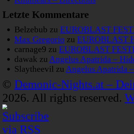
Letzte Kommentare
Belzebub
zu
EUROBLAST FESTIV
Max Gregorio
zu
EUROBLAST FE
carnage9
zu
EUROBLAST FESTIV
dawak
zu
Angelus Apatrida – Hid
Slaytheevil
zu
Angelus Apatrida 
©
Demonic-Nights.at – De
2026. All rights reserved.
W