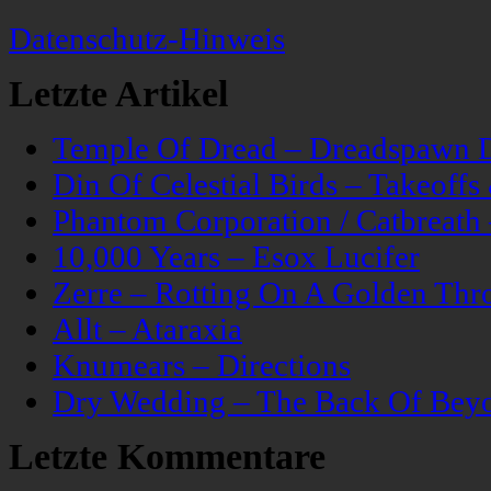
Datenschutz-Hinweis
Letzte Artikel
Temple Of Dread – Dreadspawn 
Din Of Celestial Birds – Takeoff
Phantom Corporation / Catbreat
10,000 Years – Esox Lucifer
Zerre – Rotting On A Golden Thr
Allt – Ataraxia
Knumears – Directions
Dry Wedding – The Back Of Bey
Letzte Kommentare