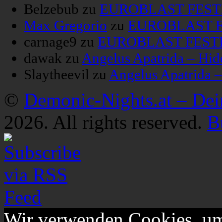
Belzebub
zu
EUROBLAST FESTIV
Max Gregorio
zu
EUROBLAST FE
carnage9
zu
EUROBLAST FESTIV
dawak
zu
Angelus Apatrida – Hid
Slaytheevil
zu
Angelus Apatrida 
©
Demonic-Nights.at – De
2026. All rights reserved.
B
Wir verwenden Cookies, um