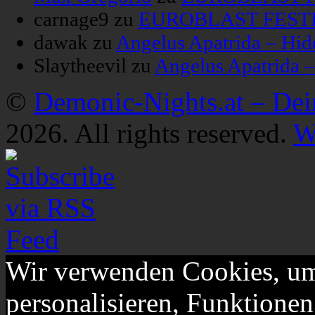
carnage9
zu
EUROBLAST FESTIV
dawak
zu
Angelus Apatrida – Hid
Slaytheevil
zu
Angelus Apatrida 
©
Demonic-Nights.at – De
2026. All rights reserved.
W
Wir verwenden Cookies, um
personalisieren, Funktionen