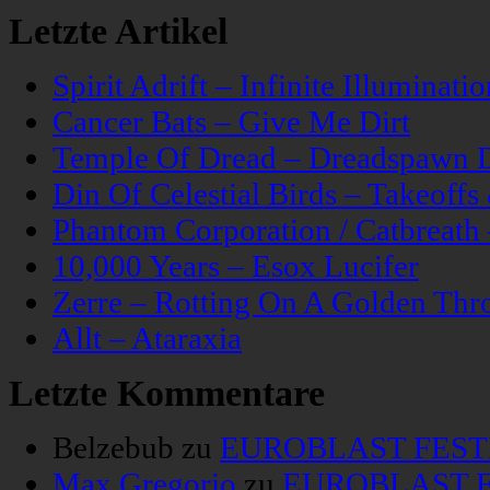
Letzte Artikel
Spirit Adrift – Infinite Illuminatio
Cancer Bats – Give Me Dirt
Temple Of Dread – Dreadspawn 
Din Of Celestial Birds – Takeoff
Phantom Corporation / Catbreat
10,000 Years – Esox Lucifer
Zerre – Rotting On A Golden Thr
Allt – Ataraxia
Letzte Kommentare
Belzebub
zu
EUROBLAST FESTIV
Max Gregorio
zu
EUROBLAST FE