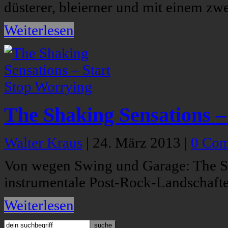
düsterer, bleierner und mit einem zw
Weiterlesen
The Shaking Sensations –
Walter Kraus
|
24. März 2013
|
0 Co
Von wegen Swing und Garage: The Sh
instrumentale Post-Rock-Landschafte
Weiterlesen