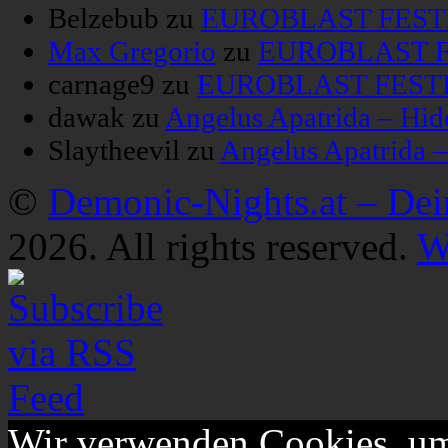
Belzebub
zu
EUROBLAST FESTIV
Max Gregorio
zu
EUROBLAST FE
carnage9
zu
EUROBLAST FESTIV
dawak
zu
Angelus Apatrida – Hid
Slaytheevil
zu
Angelus Apatrida 
©
Demonic-Nights.at – De
2026. All rights reserved.
W
Wir verwenden Cookies, um