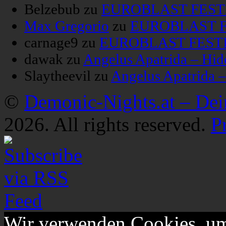
Belzebub
zu
EUROBLAST FESTIV
Max Gregorio
zu
EUROBLAST FE
carnage9
zu
EUROBLAST FESTIV
dawak
zu
Angelus Apatrida – Hid
Slaytheevil
zu
Angelus Apatrida 
©
Demonic-Nights.at – De
2026. All rights reserved.
P
Wir verwenden Cookies, um