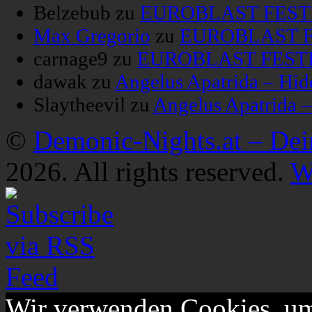
Belzebub
zu
EUROBLAST FESTIV
Max Gregorio
zu
EUROBLAST FE
carnage9
zu
EUROBLAST FESTIV
dawak
zu
Angelus Apatrida – Hid
Slaytheevil
zu
Angelus Apatrida 
©
Demonic-Nights.at – De
2026. All rights reserved.
W
Wir verwenden Cookies, um