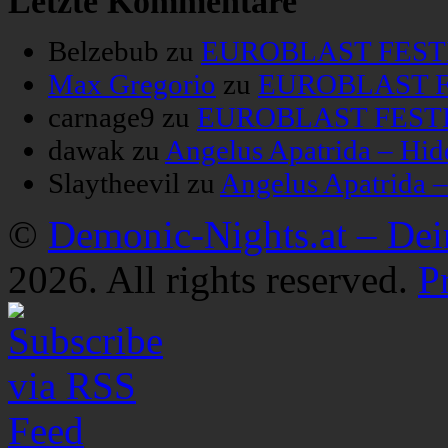
Letzte Kommentare
Belzebub
zu
EUROBLAST FESTIV
Max Gregorio
zu
EUROBLAST FE
carnage9
zu
EUROBLAST FESTIV
dawak
zu
Angelus Apatrida – Hid
Slaytheevil
zu
Angelus Apatrida 
©
Demonic-Nights.at – De
2026. All rights reserved.
P