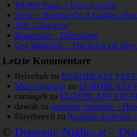
10,000 Years – Esox Lucifer
Zerre – Rotting On A Golden Thr
Allt – Ataraxia
Knumears – Directions
Dry Wedding – The Back Of Bey
Letzte Kommentare
Belzebub
zu
EUROBLAST FESTIV
Max Gregorio
zu
EUROBLAST FE
carnage9
zu
EUROBLAST FESTIV
dawak
zu
Angelus Apatrida – Hid
Slaytheevil
zu
Angelus Apatrida 
©
Demonic-Nights.at – De