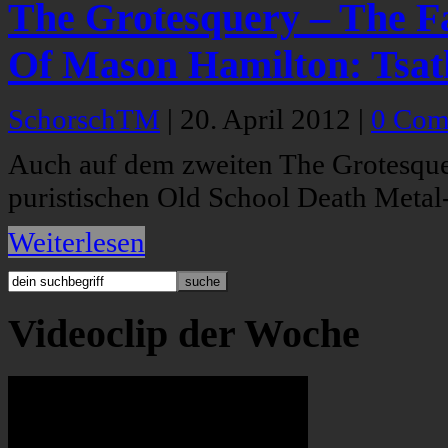
The Grotesquery – The Fa
Of Mason Hamilton: Tsat
SchorschTM
|
20. April 2012
|
0 Com
Auch auf dem zweiten The Grotesqu
puristischen Old School Death Metal-
Weiterlesen
Videoclip der Woche