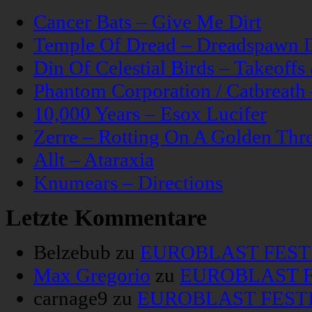
Cancer Bats – Give Me Dirt
Temple Of Dread – Dreadspawn 
Din Of Celestial Birds – Takeoff
Phantom Corporation / Catbreat
10,000 Years – Esox Lucifer
Zerre – Rotting On A Golden Thr
Allt – Ataraxia
Knumears – Directions
Letzte Kommentare
Belzebub
zu
EUROBLAST FESTIV
Max Gregorio
zu
EUROBLAST FE
carnage9
zu
EUROBLAST FESTIV