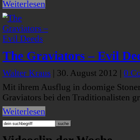
Weiterlesen
The Graviators – Evil De
Walter Kraus
|
30. August 2012
|
0 C
Mit ihrem Ausflug in doomige Stoner
Graviators bei den Traditionalisten g
Weiterlesen