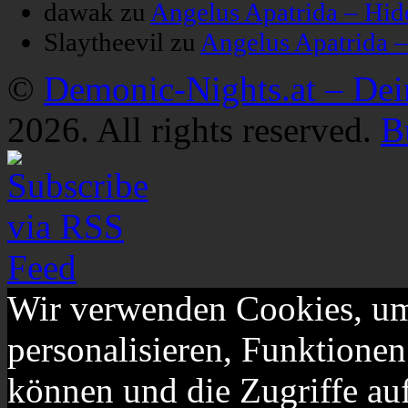
dawak
zu
Angelus Apatrida – Hid
Slaytheevil
zu
Angelus Apatrida 
©
Demonic-Nights.at – De
2026. All rights reserved.
B
Wir verwenden Cookies, um
personalisieren, Funktionen
können und die Zugriffe au