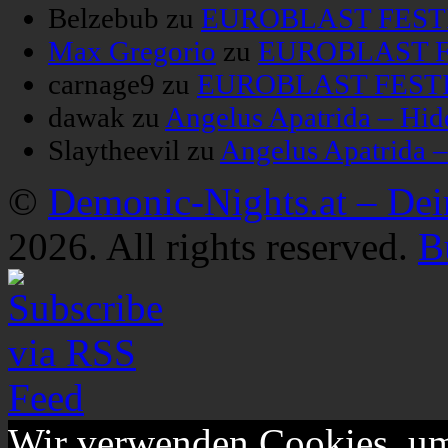
Belzebub
zu
EUROBLAST FESTIV
Max Gregorio
zu
EUROBLAST FE
carnage9
zu
EUROBLAST FESTIV
dawak
zu
Angelus Apatrida – Hid
Slaytheevil
zu
Angelus Apatrida 
©
Demonic-Nights.at – De
2026. All rights reserved.
B
Wir verwenden Cookies, um