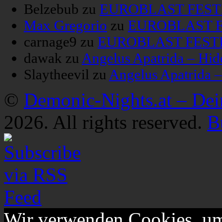
Belzebub
zu
EUROBLAST FESTIV
Max Gregorio
zu
EUROBLAST FE
carnage9
zu
EUROBLAST FESTIV
dawak
zu
Angelus Apatrida – Hid
Slaytheevil
zu
Angelus Apatrida 
©
Demonic-Nights.at – De
2026. All rights reserved.
B
Wir verwenden Cookies, um