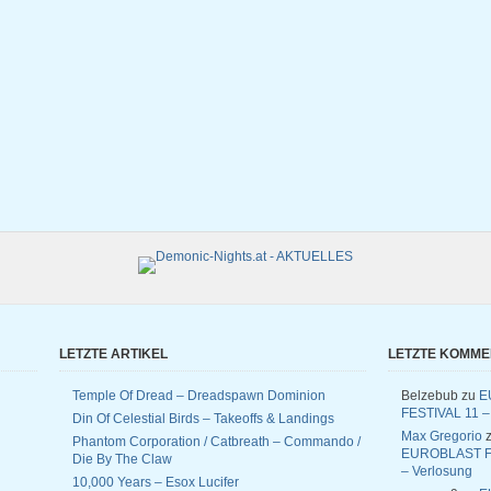
LETZTE ARTIKEL
LETZTE KOMM
Temple Of Dread – Dreadspawn Dominion
Belzebub
zu
E
FESTIVAL 11 –
Din Of Celestial Birds – Takeoffs & Landings
Max Gregorio
z
Phantom Corporation / Catbreath – Commando /
EUROBLAST F
Die By The Claw
– Verlosung
10,000 Years – Esox Lucifer