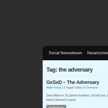
Social Newsstream
Neuerschei
Tag: the adversary
GxSxD – The Adversary
Walter Kraus
|
3. August 2016
|
0 Comments
Zwei Alben in 15 Jahren Existenz: GxSxD aus J
macht dennoch Laune.
weiterlesen