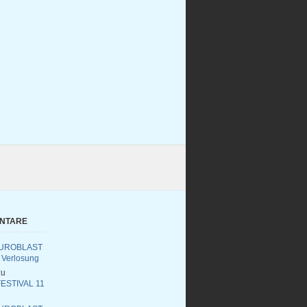
ENTARE
UROBLAST
 Verlosung
u
ESTIVAL 11