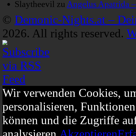
Slaytheevil
zu
Angelus Apatrida 
©
Demonic-Nights.at – De
2026. All rights reserved.
W
Wir verwenden Cookies, um
personalisieren, Funktionen
können und die Zugriffe au
analysieren.
Akzeptieren
Erf