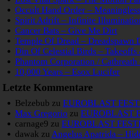
Occult Hand Order – Meaningle
Spirit Adrift – Infinite Illuminatio
Cancer Bats – Give Me Dirt
Temple Of Dread – Dreadspawn 
Din Of Celestial Birds – Takeoff
Phantom Corporation / Catbreat
10,000 Years – Esox Lucifer
Letzte Kommentare
Belzebub
zu
EUROBLAST FESTIV
Max Gregorio
zu
EUROBLAST FE
carnage9
zu
EUROBLAST FESTIV
dawak
zu
Angelus Apatrida – Hid