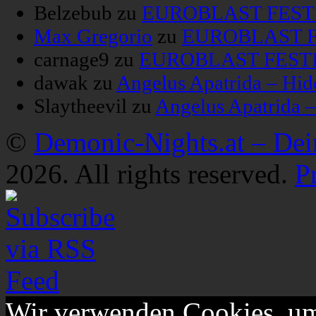
Belzebub
zu
EUROBLAST FESTIV
Max Gregorio
zu
EUROBLAST FE
carnage9
zu
EUROBLAST FESTIV
dawak
zu
Angelus Apatrida – Hid
Slaytheevil
zu
Angelus Apatrida 
©
Demonic-Nights.at – De
2026. All rights reserved.
P
Wir verwenden Cookies, um