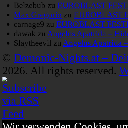
Belzebub
zu
EUROBLAST FESTIV
Max Gregorio
zu
EUROBLAST FE
carnage9
zu
EUROBLAST FESTIV
dawak
zu
Angelus Apatrida – Hid
Slaytheevil
zu
Angelus Apatrida 
©
Demonic-Nights.at – De
2026. All rights reserved.
W
Wir verwenden Cookies, um