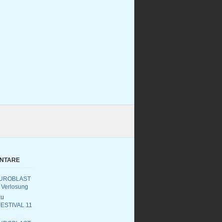
ENTARE
UROBLAST
 Verlosung
u
ESTIVAL 11