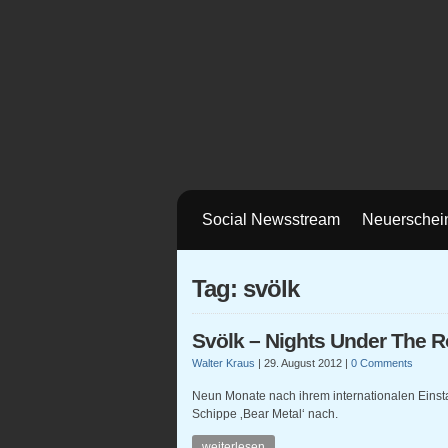
Social Newsstream
Neuerschei
Tag: svölk
Svölk – Nights Under The 
Walter Kraus
|
29. August 2012
|
0 Comments
Neun Monate nach ihrem internationalen Einst
Schippe ‚Bear Metal‘ nach.
weiterlesen