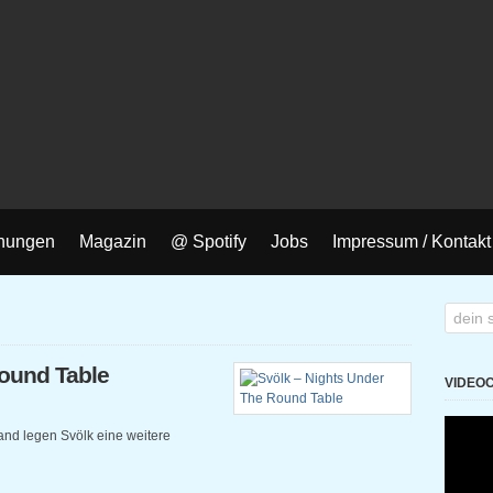
nungen
Magazin
@ Spotify
Jobs
Impressum / Kontakt
Round Table
VIDEO
and legen Svölk eine weitere