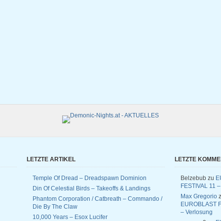
LETZTE ARTIKEL
LETZTE KOMM
Temple Of Dread – Dreadspawn Dominion
Belzebub
zu
E
FESTIVAL 11 –
Din Of Celestial Birds – Takeoffs & Landings
Max Gregorio
z
Phantom Corporation / Catbreath – Commando /
EUROBLAST F
Die By The Claw
– Verlosung
10,000 Years – Esox Lucifer