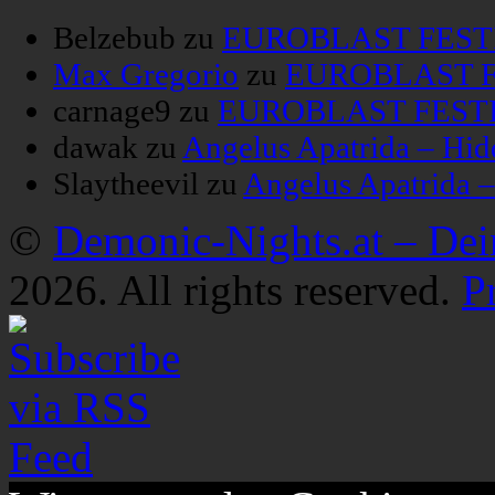
Belzebub
zu
EUROBLAST FESTIV
Max Gregorio
zu
EUROBLAST FE
carnage9
zu
EUROBLAST FESTIV
dawak
zu
Angelus Apatrida – Hid
Slaytheevil
zu
Angelus Apatrida 
©
Demonic-Nights.at – De
2026. All rights reserved.
P