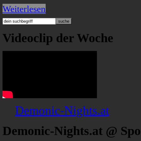
Weiterlesen
Videoclip der Woche
Demonic-Nights.at
Demonic-Nights.at @ Spo