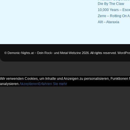
Die By The Claw
10,000 Years – Esox
Zerre – Rotting On 
Allt – Ataraxia
©
Demonic-Nights.at – Dein Rock- und Metal-Webzine
2026. All rights reserved.
WordPre
Wir verwenden Cookies, um Inhalte und Anzeigen zu personalisieren, Funktionen f
analysieren.
Akzeptieren
Erfahren Sie mehr