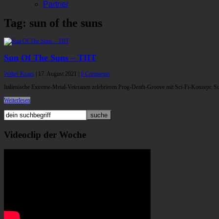
Partner
Tag: sun of the suns
Sun Of The Suns – TIIT
Walter Kraus
|
17. August 2021
|
0 Comments
Italienische Extreme-Metal-Veteranen zelebrieren Prog-Death-Groove mit Sci-Fi-Konzept: Sun
Weiterlesen
Videoclip der Woche