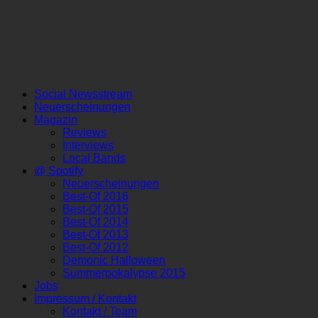
Social Newsstream
Neuerscheinungen
Magazin
Reviews
Interviews
Local Bands
@ Spotify
Neuerscheinungen
Best-Of 2016
Best-Of 2015
Best-Of 2014
Best-Of 2013
Best-Of 2012
Demonic Halloween
Summerpokalypse 2015
Jobs
Impressum / Kontakt
Kontakt / Team