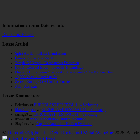
Informationen zum Datenschutz
Datenschutz-Hinweis
Letzte Artikel
Spirit Adrift – Infinite Illumination
Cancer Bats – Give Me Dirt
Temple Of Dread – Dreadspawn Dominion
Din Of Celestial Birds – Takeoffs & Landings
Phantom Corporation / Catbreath – Commando / Die By The Claw
10,000 Years – Esox Lucifer
Zerre – Rotting On A Golden Throne
Allt – Ataraxia
Letzte Kommentare
Belzebub
zu
EUROBLAST FESTIVAL 11 – Verlosung
Max Gregorio
zu
EUROBLAST FESTIVAL 11 – Verlosung
carnage9
zu
EUROBLAST FESTIVAL 11 – Verlosung
dawak
zu
Angelus Apatrida – Hidden Evolution
Slaytheevil
zu
Angelus Apatrida – Hidden Evolution
©
Demonic-Nights.at – Dein Rock- und Metal-Webzine
2026. All rig