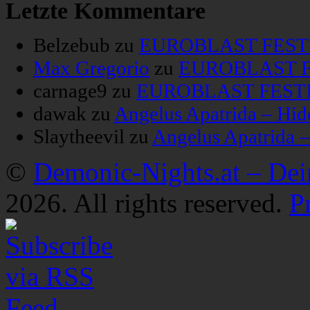
Letzte Kommentare
Belzebub
zu
EUROBLAST FESTIV
Max Gregorio
zu
EUROBLAST FE
carnage9
zu
EUROBLAST FESTIV
dawak
zu
Angelus Apatrida – Hid
Slaytheevil
zu
Angelus Apatrida 
©
Demonic-Nights.at – De
2026. All rights reserved.
P