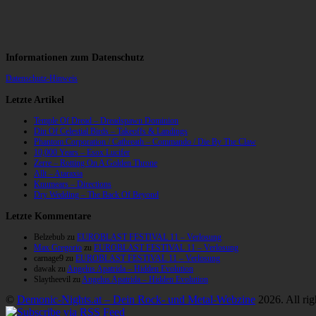
Informationen zum Datenschutz
Datenschutz-Hinweis
Letzte Artikel
Temple Of Dread – Dreadspawn Dominion
Din Of Celestial Birds – Takeoffs & Landings
Phantom Corporation / Catbreath – Commando / Die By The Claw
10,000 Years – Esox Lucifer
Zerre – Rotting On A Golden Throne
Allt – Ataraxia
Knumears – Directions
Dry Wedding – The Back Of Beyond
Letzte Kommentare
Belzebub
zu
EUROBLAST FESTIVAL 11 – Verlosung
Max Gregorio
zu
EUROBLAST FESTIVAL 11 – Verlosung
carnage9
zu
EUROBLAST FESTIVAL 11 – Verlosung
dawak
zu
Angelus Apatrida – Hidden Evolution
Slaytheevil
zu
Angelus Apatrida – Hidden Evolution
©
Demonic-Nights.at – Dein Rock- und Metal-Webzine
2026. All rig