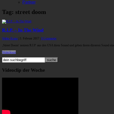
Partner
Tag: street doom
R.I.P. – In The Wind
Walter Kraus
|
1. Februar 2017
|
0 Comments
‚Street Doom‘ nennen R.I.P. aus den USA ihren Sound und geben ihrem düsteren Sound eine
Weiterlesen
Videoclip der Woche