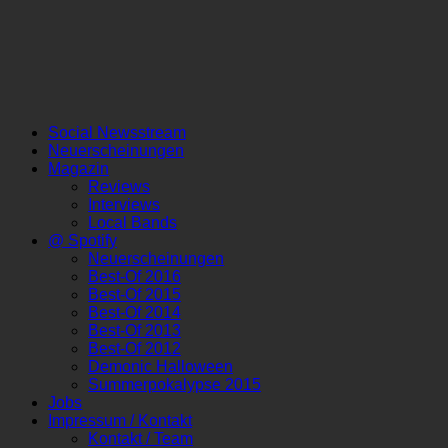
Social Newsstream
Neuerscheinungen
Magazin
Reviews
Interviews
Local Bands
@ Spotify
Neuerscheinungen
Best-Of 2016
Best-Of 2015
Best-Of 2014
Best-Of 2013
Best-Of 2012
Demonic Halloween
Summerpokalypse 2015
Jobs
Impressum / Kontakt
Kontakt / Team