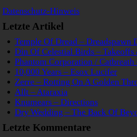
Datenschutz-Hinweis
Letzte Artikel
Temple Of Dread – Dreadspawn 
Din Of Celestial Birds – Takeoff
Phantom Corporation / Catbreat
10,000 Years – Esox Lucifer
Zerre – Rotting On A Golden Thr
Allt – Ataraxia
Knumears – Directions
Dry Wedding – The Back Of Bey
Letzte Kommentare