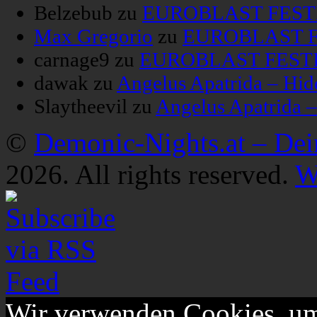
Belzebub
zu
EUROBLAST FESTIV
Max Gregorio
zu
EUROBLAST FE
carnage9
zu
EUROBLAST FESTIV
dawak
zu
Angelus Apatrida – Hid
Slaytheevil
zu
Angelus Apatrida 
©
Demonic-Nights.at – De
2026. All rights reserved.
W
Wir verwenden Cookies, um