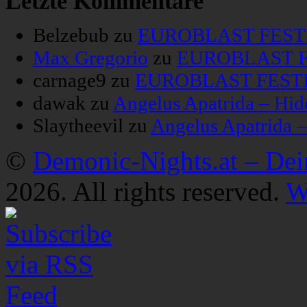
Letzte Kommentare
Belzebub
zu
EUROBLAST FESTIV
Max Gregorio
zu
EUROBLAST FE
carnage9
zu
EUROBLAST FESTIV
dawak
zu
Angelus Apatrida – Hid
Slaytheevil
zu
Angelus Apatrida 
©
Demonic-Nights.at – De
2026. All rights reserved.
W