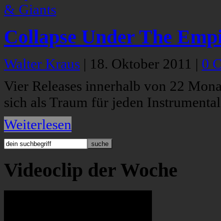
Collapse Under The Empi
Walter Kraus
|
18. Oktober 2011
|
0 
Vier Releases innerhalb von 22 Mon
sich als Traum für jeden Instrumenta
Weiterlesen
Videoclip der Woche