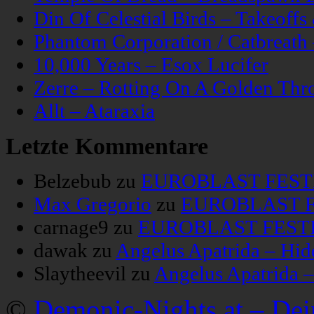
Din Of Celestial Birds – Takeoff
Phantom Corporation / Catbreat
10,000 Years – Esox Lucifer
Zerre – Rotting On A Golden Thr
Allt – Ataraxia
Letzte Kommentare
Belzebub
zu
EUROBLAST FESTIV
Max Gregorio
zu
EUROBLAST FE
carnage9
zu
EUROBLAST FESTIV
dawak
zu
Angelus Apatrida – Hid
Slaytheevil
zu
Angelus Apatrida 
©
Demonic-Nights.at – De