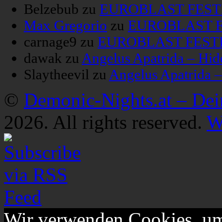
Belzebub
zu
EUROBLAST FESTIV
Max Gregorio
zu
EUROBLAST FE
carnage9
zu
EUROBLAST FESTIV
dawak
zu
Angelus Apatrida – Hid
Slaytheevil
zu
Angelus Apatrida 
©
Demonic-Nights.at – De
2026. All rights reserved.
W
Wir verwenden Cookies, um